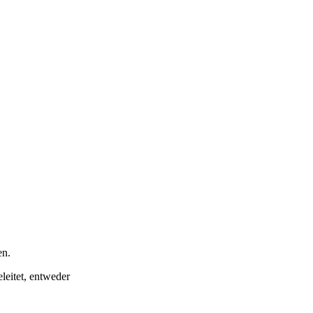
en.
eitet, entweder