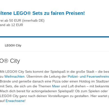
eltene LEGO® Sets zu fairen Preisen!
rei ab 50 EUR (innerhalb DE)
sand ab 12 EUR
LEGO® City
O® City
Mit LEGO® City Sets kommt der Spielspaß in die große Stadt – die 
zu
Weihnachten
. Übernimm die Leitung der
Polizei- und Feuerwehrein
Brände und genieße danach eine Pizza oder einen Hotdog im Stadtze
mit Sets, die sich um die Themen
Meer
und Luft drehen – mit bekannt
Mach dich bereit für actiongeladenen Spielspaß! Ob zum Spielen oder 
LEGO® City ganz nach deinen Vorstellungen zu gestalten. Hier wartet
auf
Erwachsene
!