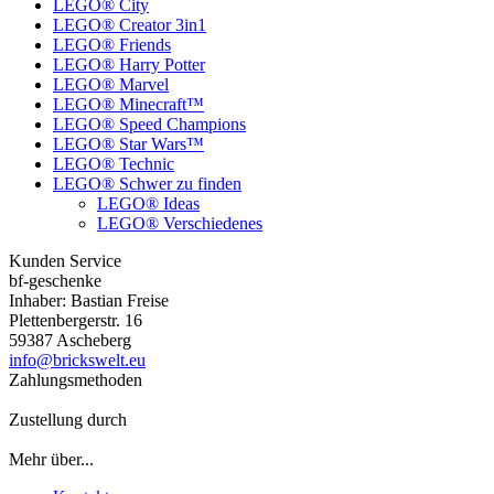
LEGO® City
LEGO® Creator 3in1
LEGO® Friends
LEGO® Harry Potter
LEGO® Marvel
LEGO® Minecraft™
LEGO® Speed Champions
LEGO® Star Wars™
LEGO® Technic
LEGO® Schwer zu finden
LEGO® Ideas
LEGO® Verschiedenes
Kunden Service
bf-geschenke
Inhaber: Bastian Freise
Plettenbergerstr. 16
59387 Ascheberg
info@brickswelt.eu
Zahlungsmethoden
Zustellung durch
Mehr über...