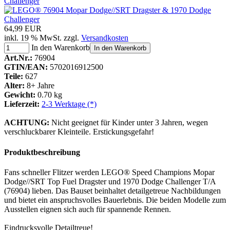
64,99 EUR
inkl. 19 % MwSt. zzgl.
Versandkosten
In den Warenkorb
In den Warenkorb
Art.Nr.:
76904
GTIN/EAN:
5702016912500
Teile:
627
Alter:
8+ Jahre
Gewicht:
0.70 kg
Lieferzeit:
2-3 Werktage (*)
ACHTUNG:
Nicht geeignet für Kinder unter 3 Jahren, wegen
verschluckbarer Kleinteile. Erstickungsgefahr!
Produktbeschreibung
Fans schneller Flitzer werden LEGO® Speed Champions Mopar
Dodge//SRT Top Fuel Dragster und 1970 Dodge Challenger T/A
(76904) lieben. Das Bauset beinhaltet detailgetreue Nachbildungen
und bietet ein anspruchsvolles Bauerlebnis. Die beiden Modelle zum
Ausstellen eignen sich auch für spannende Rennen.
Eindrucksvolle Detailtreue!