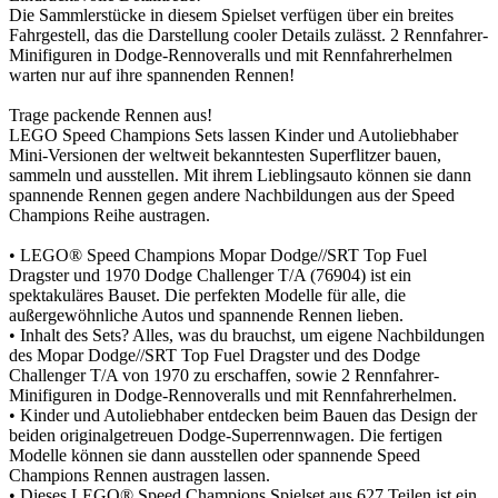
Die Sammlerstücke in diesem Spielset verfügen über ein breites
Fahrgestell, das die Darstellung cooler Details zulässt. 2 Rennfahrer-
Minifiguren in Dodge-Rennoveralls und mit Rennfahrerhelmen
warten nur auf ihre spannenden Rennen!
Trage packende Rennen aus!
LEGO Speed Champions Sets lassen Kinder und Autoliebhaber
Mini-Versionen der weltweit bekanntesten Superflitzer bauen,
sammeln und ausstellen. Mit ihrem Lieblingsauto können sie dann
spannende Rennen gegen andere Nachbildungen aus der Speed
Champions Reihe austragen.
• LEGO® Speed Champions Mopar Dodge//SRT Top Fuel
Dragster und 1970 Dodge Challenger T/A (76904) ist ein
spektakuläres Bauset. Die perfekten Modelle für alle, die
außergewöhnliche Autos und spannende Rennen lieben.
• Inhalt des Sets? Alles, was du brauchst, um eigene Nachbildungen
des Mopar Dodge//SRT Top Fuel Dragster und des Dodge
Challenger T/A von 1970 zu erschaffen, sowie 2 Rennfahrer-
Minifiguren in Dodge-Rennoveralls und mit Rennfahrerhelmen.
• Kinder und Autoliebhaber entdecken beim Bauen das Design der
beiden originalgetreuen Dodge-Superrennwagen. Die fertigen
Modelle können sie dann ausstellen oder spannende Speed
Champions Rennen austragen lassen.
• Dieses LEGO® Speed Champions Spielset aus 627 Teilen ist ein