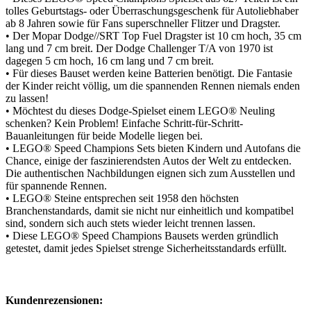
tolles Geburtstags- oder Überraschungsgeschenk für Autoliebhaber
ab 8 Jahren sowie für Fans superschneller Flitzer und Dragster.
• Der Mopar Dodge//SRT Top Fuel Dragster ist 10 cm hoch, 35 cm
lang und 7 cm breit. Der Dodge Challenger T/A von 1970 ist
dagegen 5 cm hoch, 16 cm lang und 7 cm breit.
• Für dieses Bauset werden keine Batterien benötigt. Die Fantasie
der Kinder reicht völlig, um die spannenden Rennen niemals enden
zu lassen!
• Möchtest du dieses Dodge-Spielset einem LEGO® Neuling
schenken? Kein Problem! Einfache Schritt-für-Schritt-
Bauanleitungen für beide Modelle liegen bei.
• LEGO® Speed Champions Sets bieten Kindern und Autofans die
Chance, einige der faszinierendsten Autos der Welt zu entdecken.
Die authentischen Nachbildungen eignen sich zum Ausstellen und
für spannende Rennen.
• LEGO® Steine entsprechen seit 1958 den höchsten
Branchenstandards, damit sie nicht nur einheitlich und kompatibel
sind, sondern sich auch stets wieder leicht trennen lassen.
• Diese LEGO® Speed Champions Bausets werden gründlich
getestet, damit jedes Spielset strenge Sicherheitsstandards erfüllt.
Kundenrezensionen: