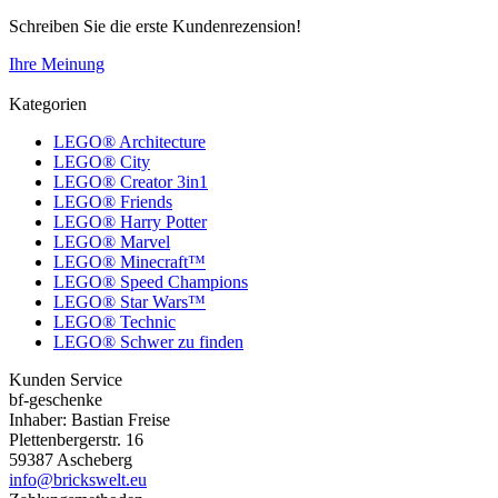
Schreiben Sie die erste Kundenrezension!
Ihre Meinung
Kategorien
LEGO® Architecture
LEGO® City
LEGO® Creator 3in1
LEGO® Friends
LEGO® Harry Potter
LEGO® Marvel
LEGO® Minecraft™
LEGO® Speed Champions
LEGO® Star Wars™
LEGO® Technic
LEGO® Schwer zu finden
Kunden Service
bf-geschenke
Inhaber: Bastian Freise
Plettenbergerstr. 16
59387 Ascheberg
info@brickswelt.eu