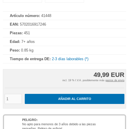
Artículo número:
41448
EAN:
5702016917246
Piezas:
451
Edad:
7+ años
Peso:
0.85 kg
Tiempo de entrega DE:
2-3 días laborables (*)
49,99 EUR
incl. 19 % I.V.A. posiblemente más
gastos de envio
AÑADIR AL CARRITO
PELIGRO:
No apto para menores de 3 años debido a las piezas
pequeñas. Peligro de asfixia!