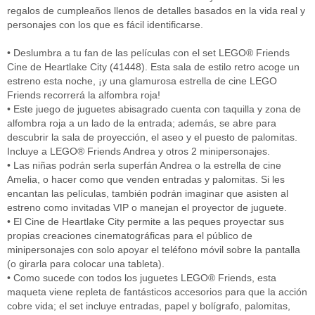
regalos de cumpleaños llenos de detalles basados en la vida real y
personajes con los que es fácil identificarse.
• Deslumbra a tu fan de las películas con el set LEGO® Friends
Cine de Heartlake City (41448). Esta sala de estilo retro acoge un
estreno esta noche, ¡y una glamurosa estrella de cine LEGO
Friends recorrerá la alfombra roja!
• Este juego de juguetes abisagrado cuenta con taquilla y zona de
alfombra roja a un lado de la entrada; además, se abre para
descubrir la sala de proyección, el aseo y el puesto de palomitas.
Incluye a LEGO® Friends Andrea y otros 2 minipersonajes.
• Las niñas podrán serla superfán Andrea o la estrella de cine
Amelia, o hacer como que venden entradas y palomitas. Si les
encantan las películas, también podrán imaginar que asisten al
estreno como invitadas VIP o manejan el proyector de juguete.
• El Cine de Heartlake City permite a las peques proyectar sus
propias creaciones cinematográficas para el público de
minipersonajes con solo apoyar el teléfono móvil sobre la pantalla
(o girarla para colocar una tableta).
• Como sucede con todos los juguetes LEGO® Friends, esta
maqueta viene repleta de fantásticos accesorios para que la acción
cobre vida; el set incluye entradas, papel y bolígrafo, palomitas,