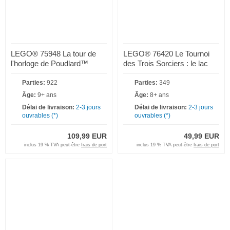
LEGO® 75948 La tour de
LEGO® 76420 Le Tournoi
l'horloge de Poudlard™
des Trois Sorciers : le lac
noir
Parties:
922
Parties:
349
Âge:
9+ ans
Âge:
8+ ans
Délai de livraison:
2-3 jours
Délai de livraison:
2-3 jours
ouvrables (*)
ouvrables (*)
109,99 EUR
49,99 EUR
inclus 19 % TVA peut-être
frais de port
inclus 19 % TVA peut-être
frais de port