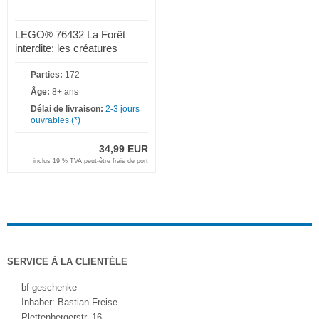
LEGO® 76432 La Forêt
interdite: les créatures
magiques
Parties:
172
Âge:
8+ ans
Délai de livraison:
2-3 jours
ouvrables (*)
34,99 EUR
inclus 19 % TVA peut-être
frais de port
SERVICE À LA CLIENTÈLE
bf-geschenke
Inhaber: Bastian Freise
Plettenbergerstr. 16