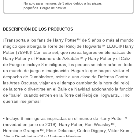
No apto para menores de 3 años debido a las piezas
pequeñas. Peligro de asfixia!
DESCRIPCIÓN DE LOS PRODUCTOS
¡Transporta a los fans de Harry Potter™ de 9 años o más al mundo
mágico que alberga la Torre del Reloj de Hogwarts™ LEGO® Harry
Potter (75948)! Con este set, que recrea lugares emblemáticos de
Harry Potter y el Prisionero de Azkabán™ y Harry Potter y el Cáliz
de Fuego e incluye 8 minifiguras, los peques se internarán en todo
un mundo de juego e imaginación. Hagan lo que hagan: visitar el
despacho de Dumbledore, asistir a una clase de Defensa Contra
las Artes Oscuras, viajar en el tiempo cambiando la hora del reloj
de la torre o divertirse en el Baile de Navidad accionando la función
de “baile”, cuando entren en la Torre del Reloj de Hogwarts… ¡no
querrán irse jamás!
• Incluye 8 minifiguras inspiradas en el mundo de Harry Potter™
(novedad en junio de 2019): Harry Potter, Ron Weasley™,
Hermione Granger™, Fleur Delacour, Cedric Diggory, Viktor Krum,
Albus Dumbledore™ y Madame Maxime.