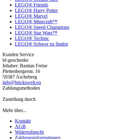
LEGO® Friends
LEGO® Harry Potter
LEGO® Marvel
LEGO® Minecraft™
LEGO® Speed Champions
LEGO® Star Wars™
LEGO® Technic
LEGO® Schwer zu finden
Kunden Service
bf-geschenke
Inhaber: Bastian Freise
Plettenbergerstr. 16
59387 Ascheberg
info@brickswelt.eu
Zahlungsmethoden
Zustellung durch
Mehr über...
Kontakt
AGB
Widerrufsrecht
Zahlungsinformationen