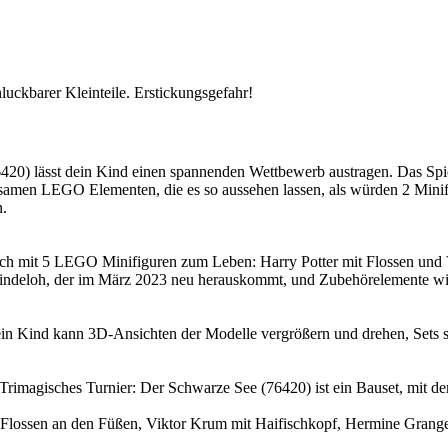
luckbarer Kleinteile. Erstickungsgefahr!
) lässt dein Kind einen spannenden Wettbewerb austragen. Das Spiels
samen LEGO Elementen, die es so aussehen lassen, als würden 2 Minif
n.
kelch mit 5 LEGO Minifiguren zum Leben: Harry Potter mit Flossen un
indeloh, der im März 2023 neu herauskommt, und Zubehörelemente wie
n Kind kann 3D-Ansichten der Modelle vergrößern und drehen, Sets sp
magisches Turnier: Der Schwarze See (76420) ist ein Bauset, mit d
ossen an den Füßen, Viktor Krum mit Haifischkopf, Hermine Grang