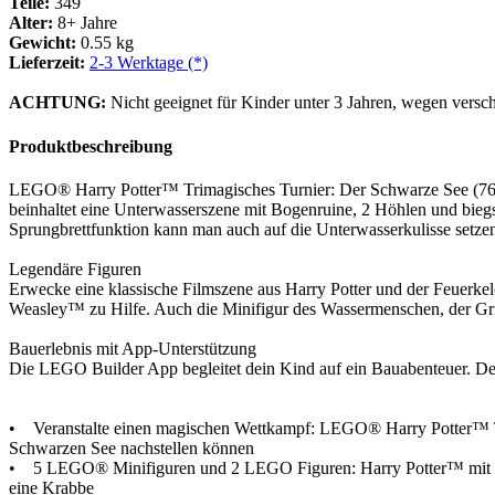
Teile:
349
Alter:
8+ Jahre
Gewicht:
0.55 kg
Lieferzeit:
2-3 Werktage (*)
ACHTUNG:
Nicht geeignet für Kinder unter 3 Jahren, wegen versch
Produktbeschreibung
LEGO® Harry Potter™ Trimagisches Turnier: Der Schwarze See (76420
beinhaltet eine Unterwasserszene mit Bogenruine, 2 Höhlen und bieg
Sprungbrettfunktion kann man auch auf die Unterwasserkulisse setze
Legendäre Figuren
Erwecke eine klassische Filmszene aus Harry Potter und der Feuer
Weasley™ zu Hilfe. Auch die Minifigur des Wassermenschen, der Gr
Bauerlebnis mit App-Unterstützung
Die LEGO Builder App begleitet dein Kind auf ein Bauabenteuer. Dei
• Veranstalte einen magischen Wettkampf: LEGO® Harry Potter™ Tri
Schwarzen See nachstellen können
• 5 LEGO® Minifiguren und 2 LEGO Figuren: Harry Potter™ mit Fl
eine Krabbe