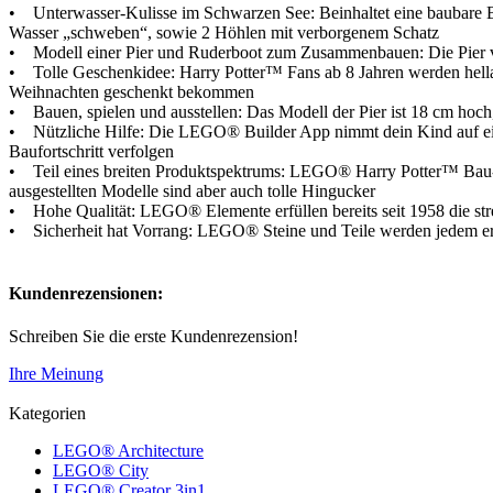
• Unterwasser-Kulisse im Schwarzen See: Beinhaltet eine baubar
Wasser „schweben“, sowie 2 Höhlen mit verborgenem Schatz
• Modell einer Pier und Ruderboot zum Zusammenbauen: Die Pier ver
• Tolle Geschenkidee: Harry Potter™ Fans ab 8 Jahren werden hella
Weihnachten geschenkt bekommen
• Bauen, spielen und ausstellen: Das Modell der Pier ist 18 cm hoch
• Nützliche Hilfe: Die LEGO® Builder App nimmt dein Kind auf ein 
Baufortschritt verfolgen
• Teil eines breiten Produktspektrums: LEGO® Harry Potter™ Bau- u
ausgestellten Modelle sind aber auch tolle Hingucker
• Hohe Qualität: LEGO® Elemente erfüllen bereits seit 1958 die str
• Sicherheit hat Vorrang: LEGO® Steine und Teile werden jedem erde
Kundenrezensionen:
Schreiben Sie die erste Kundenrezension!
Ihre Meinung
Kategorien
LEGO® Architecture
LEGO® City
LEGO® Creator 3in1