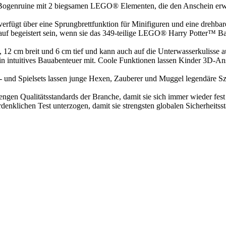
e Bogenruine mit 2 biegsamen LEGO® Elementen, die den Anschein 
fügt über eine Sprungbrettfunktion für Minifiguren und eine drehbar
uf begeistert sein, wenn sie das 349-teilige LEGO® Harry Potter™ Ba
, 12 cm breit und 6 cm tief und kann auch auf die Unterwasserkulisse 
intuitives Bauabenteuer mit. Coole Funktionen lassen Kinder 3D-Ansi
nd Spielsets lassen junge Hexen, Zauberer und Muggel legendäre Szen
engen Qualitätsstandards der Branche, damit sie sich immer wieder fe
nklichen Test unterzogen, damit sie strengsten globalen Sicherheitss