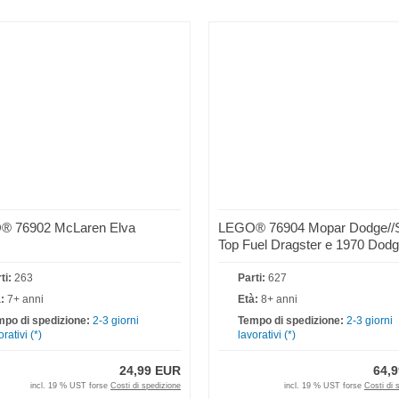
 76902 McLaren Elva
LEGO® 76904 Mopar Dodge/
Top Fuel Dragster e 1970 Dod
Challenger T/A
ti:
263
Parti:
627
:
7+ anni
Età:
8+ anni
po di spedizione:
2-3 giorni
Tempo di spedizione:
2-3 giorni
orativi (*)
lavorativi (*)
24,99 EUR
64,
incl. 19 % UST forse
Costi di spedizione
incl. 19 % UST forse
Costi di 