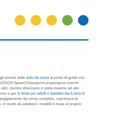
li amanti delle
auto da corsa
al posto di guida con
elli LEGO® Speed Champions propongono marchi
tri, mentre sfrecciano in pista insieme ad altri
anno e per le
feste
per
adulti
e
bambini dai 6 anni in
quipaggiamento da corsa completo, coprimozzi di
o, in modo da adattare i modelli in base al proprio