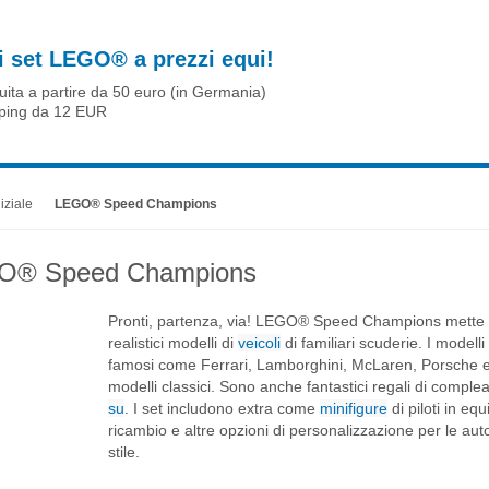
ari set LEGO® a prezzi equi!
uita a partire da 50 euro (in Germania)
ping da 12 EUR
iziale
LEGO® Speed Champions
O® Speed Champions
Pronti, partenza, via! LEGO® Speed Champions mette g
realistici modelli di
veicoli
di familiari scuderie. I mod
famosi come Ferrari, Lamborghini, McLaren, Porsche e al
modelli classici. Sono anche fantastici regali di comple
su
. I set includono extra come
minifigure
di piloti in e
ricambio e altre opzioni di personalizzazione per le aut
stile.