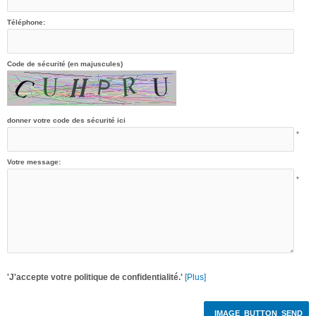
Téléphone:
Code de sécurité (en majuscules)
donner votre code des sécurité ici
*
Votre message:
*
'J'accepte votre politique de confidentialité.'
[Plus]
IMAGE_BUTTON_SEND