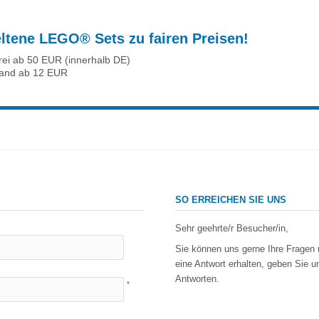
eltene LEGO® Sets zu fairen Preisen!
rei ab 50 EUR (innerhalb DE)
sand ab 12 EUR
SO ERREICHEN SIE UNS
Sehr geehrte/r Besucher/in,
Sie können uns gerne Ihre Fragen u
eine Antwort erhalten, geben Sie u
Antworten.
*