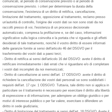
comunicati, al periodo di conservazione previsto o al periodo di
conservazione previsto. i criteri per determinare la durata della
conservazione, l'esistenza di un diritto di rettifica, cancellazione,
limitazione del trattamento, opposizione al trattamento, reclamo presso
un'autorità di controllo, l'origine dei vostri dati se non sono stati da noi
raccolti presso di voi, l'esistenza di un processo decisionale
automatizzato, compresa la profilazione e, se del caso, informazioni
significative sulla logica coinvolta e la portata che vi riguarda e gli effetti
desiderati di tale trattamento, nonché il vostro diritto di essere informati
delle garanzie fornite ai sensi dell'articolo 46 del DSGVO per il
trasferimento dei vostri dati a paesi terzi;
- Diritto di rettifica ai sensi dell'articolo 16 del DSGVO: avete il diritto di
rettificare immediatamente i dati errati che vi riguardano e/o di completare
i vostri dati incompleti da noi memorizzati;
- Diritto di cancellazione ai sensi dell'art. 17 ODSGVO: avete il diritto di
richiedere la cancellazione dei vostri dati personali se sono soddisfatti i
requisiti dell'art. 17 cpv. 1 ODSGVO. Tuttavia, tale diritto non si applica in
particolare se il trattamento è necessario per esercitare il diritto alla libertà
di espressione e di informazione, per adempiere un obbligo giuridico o per
motivi di interesse pubblico o per far valere, esercitare o difendere un
diritto in sede giudiziaria;
- Diritto di limitazione del trattamento ai sensi dell'art. 18 DSGVO: Avete il