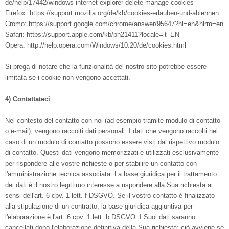
de/help/17442/windows-internet-explorer-delete-manage-cookies
Firefox: https://support.mozilla.org/de/kb/cookies-erlauben-und-ablehnen
Cromo: https://support.google.com/chrome/answer/95647?hl=en&hlrm=en
Safari: https://support.apple.com/kb/ph21411?locale=it_EN
Opera: http://help.opera.com/Windows/10.20/de/cookies.html
Si prega di notare che la funzionalità del nostro sito potrebbe essere
limitata se i cookie non vengono accettati.
4) Contattateci
Nel contesto del contatto con noi (ad esempio tramite modulo di contatto
o e-mail), vengono raccolti dati personali. I dati che vengono raccolti nel
caso di un modulo di contatto possono essere visti dal rispettivo modulo
di contatto. Questi dati vengono memorizzati e utilizzati esclusivamente
per rispondere alle vostre richieste o per stabilire un contatto con
l'amministrazione tecnica associata. La base giuridica per il trattamento
dei dati è il nostro legittimo interesse a rispondere alla Sua richiesta ai
sensi dell'art. 6 cpv. 1 lett. f DSGVO. Se il vostro contatto è finalizzato
alla stipulazione di un contratto, la base giuridica aggiuntiva per
l'elaborazione è l'art. 6 cpv. 1 lett. b DSGVO. I Suoi dati saranno
cancellati dopo l'elaborazione definitiva della Sua richiesta; ciò avviene se