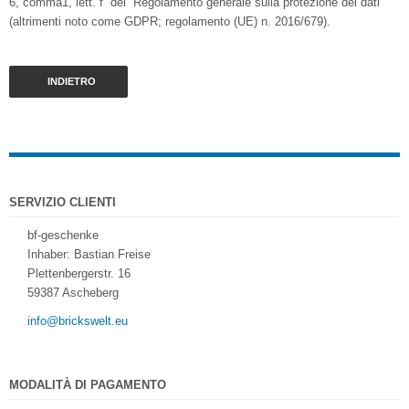
6, comma1, lett. f del “Regolamento generale sulla protezione dei dati”
(altrimenti noto come GDPR; regolamento (UE) n. 2016/679).
INDIETRO
SERVIZIO CLIENTI
bf-geschenke
Inhaber: Bastian Freise
Plettenbergerstr. 16
59387 Ascheberg
info@brickswelt.eu
MODALITÀ DI PAGAMENTO