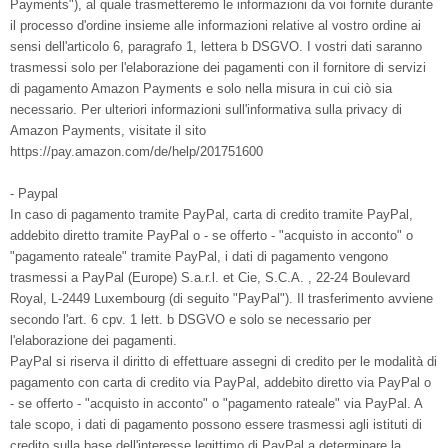
Payments"), al quale trasmetteremo le informazioni da voi fornite durante
il processo d'ordine insieme alle informazioni relative al vostro ordine ai
sensi dell'articolo 6, paragrafo 1, lettera b DSGVO. I vostri dati saranno
trasmessi solo per l'elaborazione dei pagamenti con il fornitore di servizi
di pagamento Amazon Payments e solo nella misura in cui ciò sia
necessario. Per ulteriori informazioni sull'informativa sulla privacy di
Amazon Payments, visitate il sito
https://pay.amazon.com/de/help/201751600
- Paypal
In caso di pagamento tramite PayPal, carta di credito tramite PayPal,
addebito diretto tramite PayPal o - se offerto - "acquisto in acconto" o
"pagamento rateale" tramite PayPal, i dati di pagamento vengono
trasmessi a PayPal (Europe) S.a.r.l. et Cie, S.C.A. , 22-24 Boulevard
Royal, L-2449 Luxembourg (di seguito "PayPal"). Il trasferimento avviene
secondo l'art. 6 cpv. 1 lett. b DSGVO e solo se necessario per
l'elaborazione dei pagamenti.
PayPal si riserva il diritto di effettuare assegni di credito per le modalità di
pagamento con carta di credito via PayPal, addebito diretto via PayPal o
- se offerto - "acquisto in acconto" o "pagamento rateale" via PayPal. A
tale scopo, i dati di pagamento possono essere trasmessi agli istituti di
credito sulla base dell'interesse legittimo di PayPal a determinare la