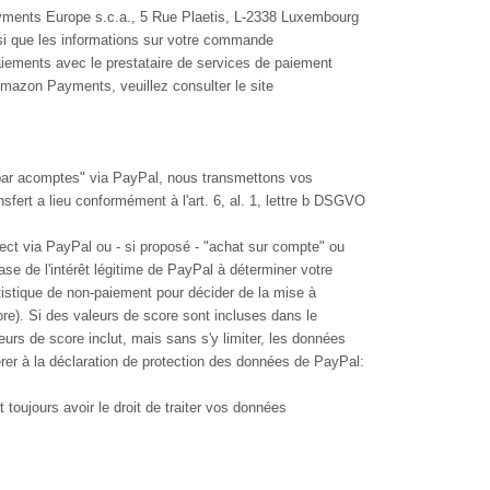
yments Europe s.c.a., 5 Rue Plaetis, L-2338 Luxembourg
si que les informations sur votre commande
aiements avec le prestataire de services de paiement
Amazon Payments, veuillez consulter le site
t par acomptes" via PayPal, nous transmettons vos
fert a lieu conformément à l'art. 6, al. 1, lettre b DSGVO
irect via PayPal ou - si proposé - "achat sur compte" ou
e de l'intérêt légitime de PayPal à déterminer votre
tatistique de non-paiement pour décider de la mise à
ore). Si des valeurs de score sont incluses dans le
urs de score inclut, mais sans s'y limiter, les données
férer à la déclaration de protection des données de PayPal:
ujours avoir le droit de traiter vos données