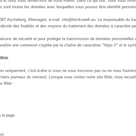
et nous vous remercions de votre intérêt. Dans ce qui suit, nous vous infor
les sont toutes les données avec lesquelles vous pouvez être identifié personn
59387 Ascheberg, Allemagne, e-mail: info@brickswelt.eu. Le responsable du tr
 décide des finalités et des moyens du traitement des données à caractère pe
raisons de sécurité et pour protéger la transmission de données personnelles
ître une connexion cryptée par la chaîne de caractères "https://" et le symb
e Web
ion uniquement, c'est-à-dire si vous ne vous inscrivez pas ou ne nous fournis
chiers journaux du serveur). Lorsque vous visitez notre site Web, nous recue
te Web :
 la page.
me)