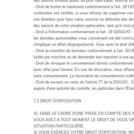
des raisons d'intérêt public ou pour faire valoir, exercer o
- Droit de limiter le traitement conformément à l'art. 18
contestées est vérifiée, si vous refusez de supprimer vos
vos données pour faire valoir, exercer ou défendre des dr
des raisons de votre situation particulière, tant qu'il n'est
- Droit à l'information conformément à l'art. 19 ODSGVO : S
les données personnelles vous concernant ont été communi
n'implique un effort disproportionné. Vous avez le droit d'ê
- Droit au transfert de données conformément à l'art. 20
lisible par machine ou de demander leur transfert à une 
- Droit de révoquer le consentement donné conformément 
avec effet pour l'avenir. En cas de révocation, nous effa
sans consentement. La révocation du consentement n'affect
- Droit de recours en vertu de l'article 77 de la DSGVO :
auprès d'une autorité de contrôle, en particulier dans l'Ét
7.2 DROIT D'OPPOSITION
SI, DANS LE CADRE D'UNE PRISE EN COMPTE DES
VOUS AVEZ À TOUT MOMENT LE DROIT DE VOUS OP
SITUATION PARTICULIÈRE.
SI VOUS EXERCEZ VOTRE DROIT D'OPPOSITION, 