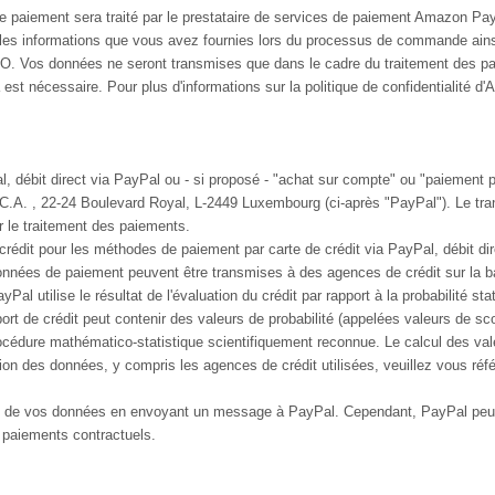
 paiement sera traité par le prestataire de services de paiement Amazon Pa
les informations que vous avez fournies lors du processus de commande ain
GVO. Vos données ne seront transmises que dans le cadre du traitement des p
 nécessaire. Pour plus d'informations sur la politique de confidentialité d'
l, débit direct via PayPal ou - si proposé - "achat sur compte" ou "paiemen
C.A. , 22-24 Boulevard Royal, L-2449 Luxembourg (ci-après "PayPal"). Le trans
 le traitement des paiements.
e crédit pour les méthodes de paiement par carte de crédit via PayPal, débit d
nées de paiement peuvent être transmises à des agences de crédit sur la bas
yPal utilise le résultat de l'évaluation du crédit par rapport à la probabilité s
rt de crédit peut contenir des valeurs de probabilité (appelées valeurs de sc
rocédure mathématico-statistique scientifiquement reconnue. Le calcul des vale
ection des données, y compris les agences de crédit utilisées, veuillez vous ré
de vos données en envoyant un message à PayPal. Cependant, PayPal peut to
s paiements contractuels.