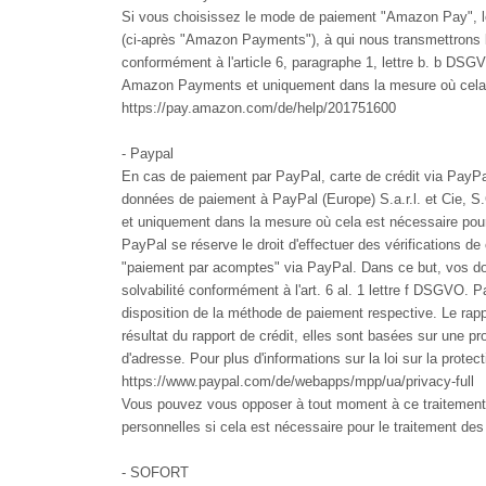
Si vous choisissez le mode de paiement "Amazon Pay", le
(ci-après "Amazon Payments"), à qui nous transmettrons 
conformément à l'article 6, paragraphe 1, lettre b. b DS
Amazon Payments et uniquement dans la mesure où cela est
https://pay.amazon.com/de/help/201751600
- Paypal
En cas de paiement par PayPal, carte de crédit via PayPa
données de paiement à PayPal (Europe) S.a.r.l. et Cie, S.
et uniquement dans la mesure où cela est nécessaire pour
PayPal se réserve le droit d'effectuer des vérifications d
"paiement par acomptes" via PayPal. Dans ce but, vos don
solvabilité conformément à l'art. 6 al. 1 lettre f DSGVO. Pa
disposition de la méthode de paiement respective. Le rappo
résultat du rapport de crédit, elles sont basées sur une p
d'adresse. Pour plus d'informations sur la loi sur la prot
https://www.paypal.com/de/webapps/mpp/ua/privacy-full
Vous pouvez vous opposer à tout moment à ce traitement 
personnelles si cela est nécessaire pour le traitement de
- SOFORT