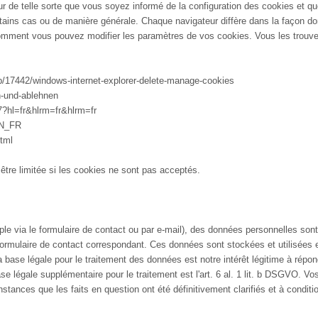
r de telle sorte que vous soyez informé de la configuration des cookies et qu
tains cas ou de manière générale. Chaque navigateur diffère dans la façon don
omment vous pouvez modifier les paramètres de vos cookies. Vous les trouvere
lp/17442/windows-internet-explorer-delete-manage-cookies
en-und-ablehnen
?hl=fr&hlrm=fr&hlrm=fr
EN_FR
tml
 être limitée si les cookies ne sont pas acceptés.
le via le formulaire de contact ou par e-mail), des données personnelles son
u formulaire de contact correspondant. Ces données sont stockées et utilisée
La base légale pour le traitement des données est notre intérêt légitime à répon
e légale supplémentaire pour le traitement est l'art. 6 al. 1 lit. b DSGVO. Vo
stances que les faits en question ont été définitivement clarifiés et à conditio