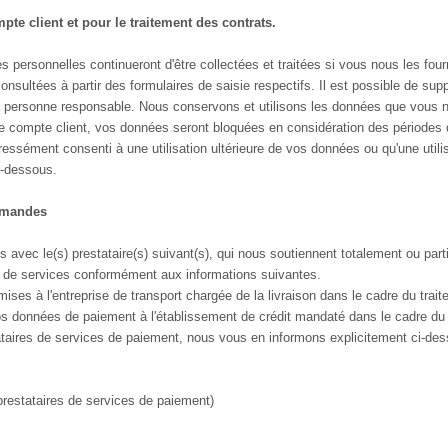
pte client et pour le traitement des contrats.
 personnelles continueront d'être collectées et traitées si vous nous les fourn
nsultées à partir des formulaires de saisie respectifs. Il est possible de supp
personne responsable. Nous conservons et utilisons les données que vous no
re compte client, vos données seront bloquées en considération des périodes 
ssément consenti à une utilisation ultérieure de vos données ou qu'une utilisat
i-dessous.
ommandes
 avec le(s) prestataire(s) suivant(s), qui nous soutiennent totalement ou par
s de services conformément aux informations suivantes.
ses à l'entreprise de transport chargée de la livraison dans le cadre du trai
os données de paiement à l'établissement de crédit mandaté dans le cadre du 
taires de services de paiement, nous vous en informons explicitement ci-dess
prestataires de services de paiement)