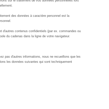
mons sur le traitement de vos données personnelles lors
ellement.
aitement des données à caractère personnel est la
rsonnel.
 et d'autres contenus confidentiels (par ex. commandes ou
ole du cadenas dans la ligne de votre navigateur.
sez pas d'autres informations, nous ne recueillons que les
illons les données suivantes qui sont techniquement