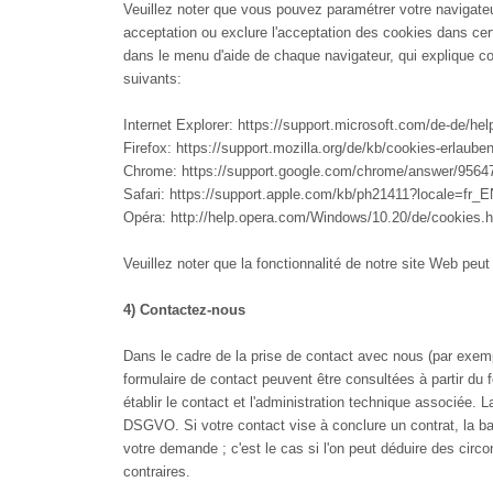
Veuillez noter que vous pouvez paramétrer votre navigateu
acceptation ou exclure l'acceptation des cookies dans cer
dans le menu d'aide de chaque navigateur, qui explique c
suivants:
Internet Explorer: https://support.microsoft.com/de-de/he
Firefox: https://support.mozilla.org/de/kb/cookies-erlaub
Chrome: https://support.google.com/chrome/answer/95647
Safari: https://support.apple.com/kb/ph21411?locale=fr_
Opéra: http://help.opera.com/Windows/10.20/de/cookies.h
Veuillez noter que la fonctionnalité de notre site Web peut
4) Contactez-nous
Dans le cadre de la prise de contact avec nous (par exemp
formulaire de contact peuvent être consultées à partir d
établir le contact et l'administration technique associée. 
DSGVO. Si votre contact vise à conclure un contrat, la bas
votre demande ; c'est le cas si l'on peut déduire des circon
contraires.