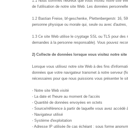
1.1 Nous sommes heureux que vous visitez notre site Web 
de l'utilisation de notre site Web. Les données personnel
1.2 Bastian Freise, bf-geschenke, Plettenbergerstr. 16, 
personne physique ou morale qui, seule ou avec d'autres,
1.3 Ce site Web utilise le cryptage SSL ou TLS pour des 
demandes à la personne responsable). Vous pouvez reconna
2) Collecte de données lorsque vous visitez notre sit
Lorsque vous utilisez notre site Web à des fins d'informat
données que votre navigateur transmet à notre serveur (fi
nécessaires pour que nous puissions vous présenter le si
- Notre site Web visité
- La date et l'heure au moment de l'accès
- Quantité de données envoyées en octets
- Source/référence à partir de laquelle vous avez accédé à
- Navigateur utilisé
- Système d'exploitation
- Adresse IP utilisée (le cas échéant : sous forme anony