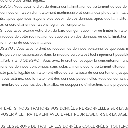
u défendre des droits légaux;
 ODSGVO : Vous avez le droit de demander la limitation du traitement de vos d
 données en raison d'un traitement inadmissible et demandez plutôt la limitat
oits, après que nous n'ayons plus besoin de ces données après que la finalité 
 pas encore clair si nos raisons légitimes l'emportent;
i vous avez exercé votre droit de faire corriger, supprimer ou limiter le traite
quées de cette rectification ou suppression des données ou de la limitation 
tre informé de ces destinataires.
 ODSGVO : Vous avez le droit de recevoir les données personnelles que vous n
autre personne responsable, dans la mesure où cela est techniquement possibl
à l'art. 7 al. 3 ODSGVO : Vous avez le droit de révoquer le consentement un
cerons les données concernées sans délai, à moins que le traitement ultérieur 
e pas la légalité du traitement effectué sur la base du consentement jusqu'à
 Si vous estimez que le traitement des données personnelles vous concernant 
at membre où vous résidez, travaillez ou soupçonné d'infraction, sans préjudice 
 INTÉRÊTS, NOUS TRAITONS VOS DONNÉES PERSONNELLES SUR LA B
POSER À CE TRAITEMENT AVEC EFFET POUR L'AVENIR SUR LA BAS
NOUS CESSERONS DE TRAITER LES DONNÉES CONCERNÉES. TOUTEFO