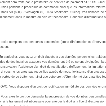
iement sera traité par le prestataire de services de paiement SOFORT GmbH
rnies pendant le processus de commande ainsi que les informations relatives
a Bank AB (publ), Sveavägen 46, 11134 Stockholm, Suède). Vos données ne se
iquement dans la mesure où cela est nécessaire. Pour plus d'informations sur
 droits complets des personnes concernées (droits d'information et d'interven
dessous:
n particulier, vous avez un droit d'accès à vos données personnelles traitées p
ories de destinataires auxquels vos données ont été ou seront divulguées, la
nservation, l'existence d'un droit de rectification, d'effacement, la limitation 
s si vous ne les avez pas recueillies auprès de nous, l'existence d'un processu
la portée de ce traitement, ainsi que votre droit d'être informé des garanties
la DSGVO: Vous disposez d'un droit de rectification immédiate des données er
 Vous avez le droit de demander la suppression de vos données personnelles 
r si le traitement est nécessaire pour exercer le droit à la liberté d'expression