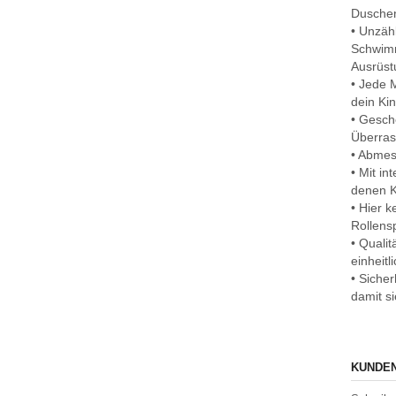
Duschen
• Unzäh
Schwimm
Ausrüst
• Jede 
dein Kin
• Gesch
Überras
• Abmes
• Mit i
denen K
• Hier 
Rollens
• Quali
einheit
• Sicher
damit s
KUNDEN