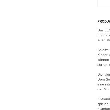
PRODU
Das LEG
und Spi
Ausrüst
Spielze
Kinder 
können.
surfen,
Digital
Dem Set
eine in
der Mod
• Stran
spielen 
• Umfan