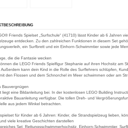
KTBESCHREIBUNG
O® Friends Spielset „Surfschule“ (41710) lässt Kinder ab 6 Jahren viel
elzeuge entdecken. Zu den zahlreichen Funktionen in diesem Set gehör
ungsverleih, ein Surfbrett und ein Einhorn-Schwimmtier sowie jede Me
uge, die die Fantasie wecken
können die LEGO Friends Spielfigur Stephanie auf ihren Hochsitz am St
 Außerdem kann dein Kind in die Rolle des Surflehrers schlüpfen, Kun
 mit den Flossen und dem Schnorchel im Meer schwimmen oder am Stra
es Bauvergnügen
 liegt eine Bildanleitung bei. In der kostenlosen LEGO Building Instru
teraktive Bauanleitung verfügbar. Die tollen Dreh- und Vergrößerungsfu
elle aus jedem Winkel betrachten.
dspielset für Kinder ab 6 Jahren: Kinder, die Strandspielzeug lieben, 
und viele kreative Geschichten darstellen
greiches Set: Rettungsschwimmerhochsitz, Einhorn-Schwimmtier, Surfbr