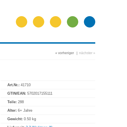
« vorheriger
|
nächster »
Art.Nr.:
41710
GTIN/EAN:
5702017155111
Teile:
288
Alter:
6+ Jahre
Gewicht:
0.50 kg