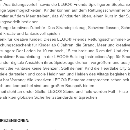
, Ausrüstungsverleih sowie die LEGO® Friends Spielfiguren Stephani
lige Spielmöglichkeiten: Kinder können auf dem Rettungsschwimmerho
tier auf dem Meer treiben, das Windsurfen üben, einen Kurs in der 
ungsverleih bedienen
Menge kreatives Zubehör: Das Strandspielzeug, Schwimmflossen, Schn
d kreativ und fantasievoll spielen
enk für kreative Kinder: Dieses LEGO® Friends Rettungsschwimmer-Set 
chungsgeschenk für Kinder ab 6 Jahren, die Strand, Meer und kreative 
sungen: Der Laden ist 10 cm hoch, 15 cm breit und 6 cm tief. Und der H
nteraktiver Bauanleitung: In der LEGO® Building Instructions App für Sm
inder digitale Ansichten ihres Spielzeugs drehen, vergrößern und aus
kennt die Fantasie keine Grenzen: Stell deinem Kind die Heartlake City
piele darstellen und coole Heldinnen und Helden des Alltags begleiten 
tät hat Vorrang: Alle kreativen LEGO® Elemente entsprechen schon sei
lich und kompatibel sind und großen Bauspaß bieten
heit steht an erster Stelle: LEGO® Steine und Teile werden Fall-, Hitze
ie strikten globalen Sicherheitsstandards entsprechen
REZENSIONEN: