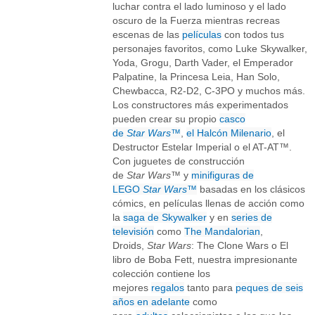
luchar contra el lado luminoso y el lado
oscuro de la Fuerza mientras recreas
escenas de las
películas
con todos tus
personajes favoritos, como Luke Skywalker,
Yoda, Grogu, Darth Vader, el Emperador
Palpatine, la Princesa Leia, Han Solo,
Chewbacca, R2-D2, C-3PO y muchos más.
Los constructores más experimentados
pueden crear su propio
casco
de
Star Wars
™
,
el Halcón Milenario
, el
Destructor Estelar Imperial o el AT-AT™.
Con juguetes de construcción
de
Star Wars
™ y
minifiguras de
LEGO
Star Wars
™
basadas en los clásicos
cómics, en películas llenas de acción como
la
saga de Skywalker
y en
series de
televisión
como
The Mandalorian
,
Droids,
Star Wars
: The Clone Wars o El
libro de Boba Fett, nuestra impresionante
colección contiene los
mejores
regalos
tanto para
peques de seis
años en adelante
como