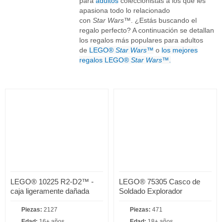
para
adultos
coleccionistas a los que les
apasiona todo lo relacionado
con
Star Wars
™. ¿Estás buscando el
regalo perfecto? A continuación se detallan
los regalos más populares para adultos
de
LEGO®
Star Wars
™
o
los mejores
regalos LEGO®
Star Wars
™.
LEGO® 10225 R2-D2™ -
LEGO® 75305 Casco de
caja ligeramente dañada
Soldado Explorador
Piezas:
2127
Piezas:
471
Edad:
16+ años
Edad:
18+ años