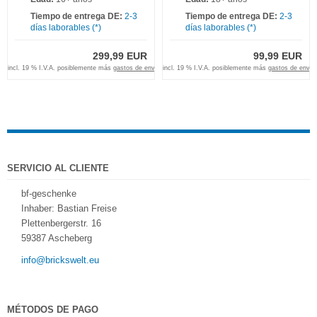
Tiempo de entrega DE:
2-3
Tiempo de entrega DE:
2-3
días laborables (*)
días laborables (*)
299,99 EUR
99,99 EUR
incl. 19 % I.V.A. posiblemente más
gastos de envio
incl. 19 % I.V.A. posiblemente más
gastos de envio
SERVICIO AL CLIENTE
bf-geschenke
Inhaber: Bastian Freise
Plettenbergerstr. 16
59387 Ascheberg
info@brickswelt.eu
MÉTODOS DE PAGO