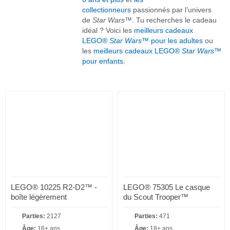
collectionneurs
passionnés par l’univers
de
Star Wars
™. Tu recherches le cadeau
idéal ? Voici les
meilleurs cadeaux
LEGO®
Star Wars
™ pour les adultes
ou
les
meilleurs cadeaux LEGO®
Star Wars
™
pour enfants.
LEGO® 10225 R2-D2™ -
LEGO® 75305 Le casque
boîte légèrement
du Scout Trooper™
endommagée
Parties:
2127
Parties:
471
Âge:
16+ ans
Âge:
18+ ans