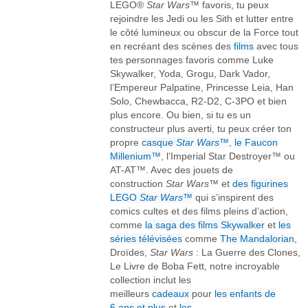
LEGO®
Star Wars
™ favoris, tu peux
rejoindre les Jedi ou les Sith et lutter entre
le côté lumineux ou obscur de la Force tout
en recréant des scènes des
films
avec tous
tes personnages favoris comme Luke
Skywalker, Yoda, Grogu, Dark Vador,
l’Empereur Palpatine, Princesse Leia, Han
Solo, Chewbacca, R2-D2, C-3PO et bien
plus encore. Ou bien, si tu es un
constructeur plus averti, tu peux créer ton
propre
casque
Star Wars
™
,
le Faucon
Millenium™
, l’Imperial Star Destroyer™ ou
AT-AT™. Avec des jouets de
construction
Star Wars
™ et
des figurines
LEGO
Star Wars
™
qui s’inspirent des
comics cultes et des films pleins d’action,
comme
la saga des films Skywalker
et
les
séries télévisées
comme
The Mandalorian
,
Droïdes,
Star Wars
: La Guerre des Clones,
Le Livre de Boba Fett, notre incroyable
collection inclut les
meilleurs
cadeaux
pour
les enfants de
6 ans et plus
et
les